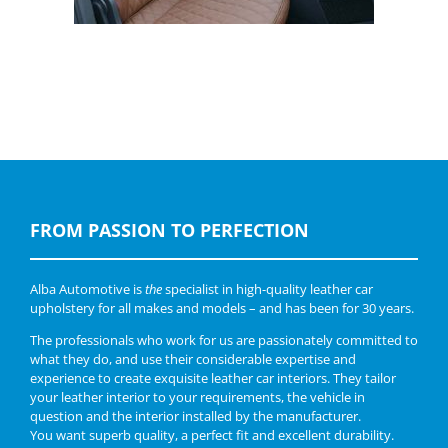
FROM PASSION TO PERFECTION
Alba Automotive is
the
specialist in high-quality leather car
upholstery for all makes and models – and has been for 30 years.
The professionals who work for us are passionately committed to
what they do, and use their considerable expertise and
experience to create exquisite leather car interiors. They tailor
your leather interior to your requirements, the vehicle in
question and the interior installed by the manufacturer.
You want superb quality, a perfect fit and excellent durability.