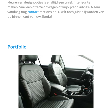
kleuren en designopties is er altijd een uniek interieur te
maken. Snel een offerte opvragen of vrijblijvend advies? Neem
vandaag nog
contact
met ons op. U wilt toch juist blij worden van
de binnenkant van uw Skoda?
Portfolio
Skoda Superb, Alba eco-leather Black with Diamond
Stitching