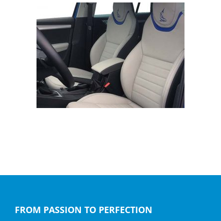
Skoda Octavia, Buffalino Leather White and
Anthracite
FROM PASSION TO PERFECTION