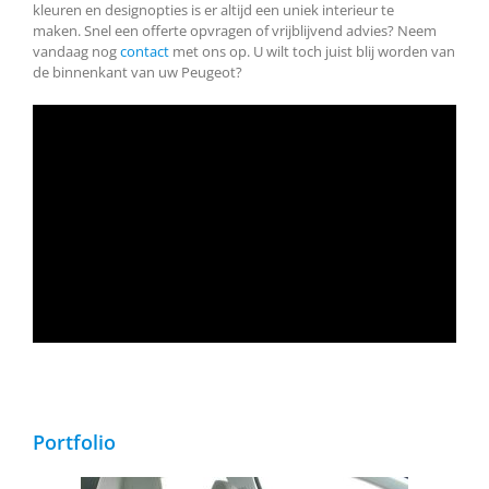
kleuren en designopties is er altijd een uniek interieur te
maken. Snel een offerte opvragen of vrijblijvend advies? Neem
vandaag nog
contact
met ons op. U wilt toch juist blij worden van
de binnenkant van uw Peugeot?
Portfolio