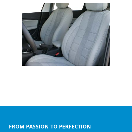
Peugeot 308, Buffalino Leather with Alcantara
Titanium Gray
FROM PASSION TO PERFECTION