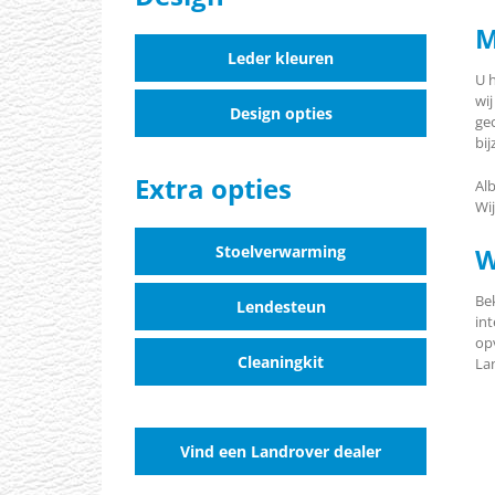
M
Leder kleuren
U 
wij
Design opties
ge
bi
Extra opties
Al
Wij
W
Stoelverwarming
Bek
Lendesteun
int
op
Cleaningkit
La
Vind een Landrover dealer