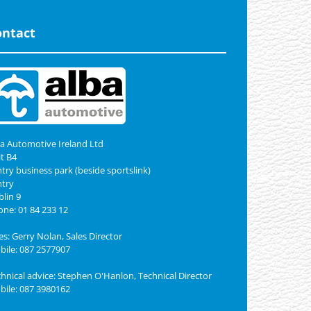
ontact
a Automotive Ireland Ltd
t B4
try business park (beside sportslink)
ntry
lin 9
ne: 01 84 233 12
es: Gerry Nolan, Sales Director
ile: 087 2577907
hnical advice: Stephen O'Hanlon, Technical Director
ile: 087 3980162