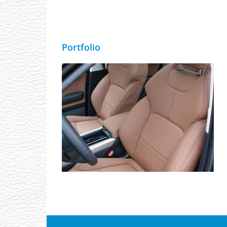
Portfolio
Landrover Evoque Alba eco-leather
Cinnamon Brown