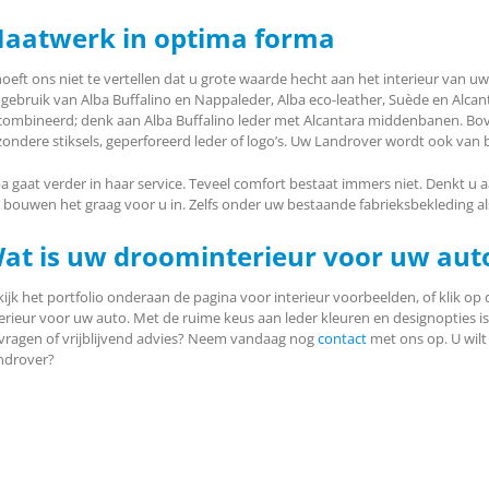
aatwerk in optima forma
hoeft ons niet te vertellen dat u grote waarde hecht aan het interieur van 
 gebruik van Alba Buffalino en Nappaleder, Alba eco-leather, Suède en Alca
combineerd; denk aan Alba Buffalino leder met Alcantara middenbanen. Boven
jzondere stiksels, geperforeerd leder of logo’s. Uw Landrover wordt ook van
ba gaat verder in haar service. Teveel comfort bestaat immers niet. Denkt u
 bouwen het graag voor u in. Zelfs onder uw bestaande fabrieksbekleding als 
at is uw droominterieur voor uw aut
ijk het portfolio onderaan de pagina voor interieur voorbeelden, of klik op 
erieur voor uw auto. Met de ruime keus aan leder kleuren en designopties is 
vragen of vrijblijvend advies? Neem vandaag nog
contact
met ons op. U wilt
ndrover?