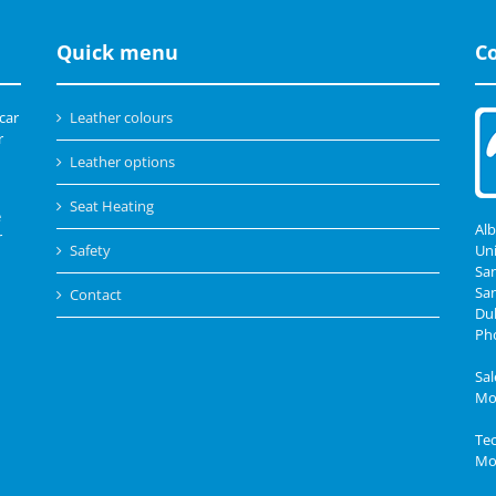
Quick menu
C
 car
Leather colours
r
Leather options
Seat Heating
e
Alb
r
Safety
Uni
San
Sa
Contact
Dub
Pho
Sal
Mob
Tec
Mob